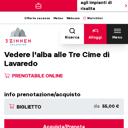
agli impianti di
risalita
Offerte vacanze
Meteo
Webcam
Watchlist
Ricerca
Alloggi
Menu
Vedere l'alba alle Tre Cime di
Lavaredo
PRENOTABILE ONLINE
info prenotazione/acquisto
da
55,00 €
BIGLIETTO
Acquista/Prenota