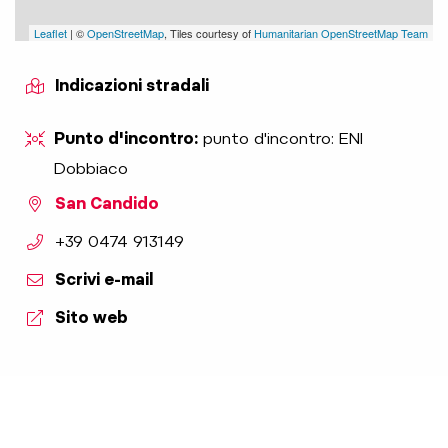
Leaflet
| ©
OpenStreetMap
, Tiles courtesy of
Humanitarian OpenStreetMap Team
Indicazioni stradali
Punto d'incontro:
punto d'incontro: ENI
Dobbiaco
San Candido
aria.phone:
+39 0474 913149
Scrivi e-mail
Sito web