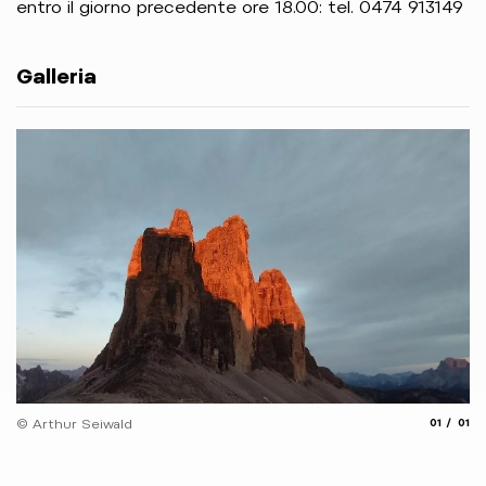
entro il giorno precedente ore 18.00: tel. 0474 913149
Galleria
aria.slide
aria.
© Arthur Seiwald
01
01