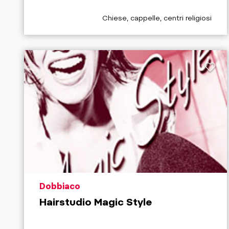
aria.poi_category_prefix
Chiese, cappelle, centri religiosi
aria.poi_location_prefix
Dobbiaco
Hairstudio Magic Style