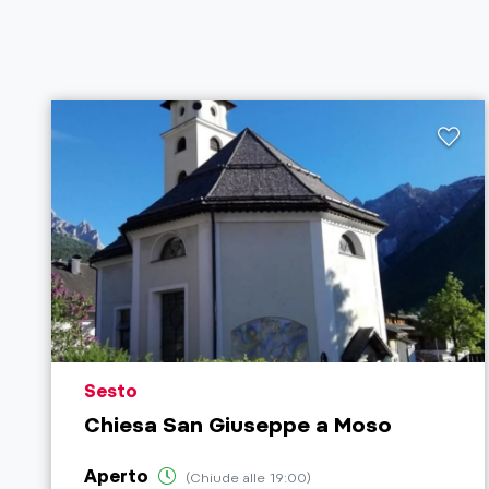
aria.poi_location_prefix
Sesto
Chiesa San Giuseppe a Moso
Aperto
(Chiude alle 19:00)