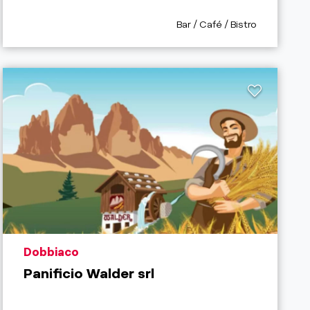
refix
aria.poi_category_prefix
Bar / Café / Bistro
aria.poi_location_prefix
Dobbiaco
Panificio Walder srl