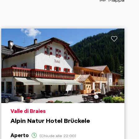
aria.poi_location_prefix
Valle di Braies
Alpin Natur Hotel Brückele
Aperto
(Chiude alle 22:00)