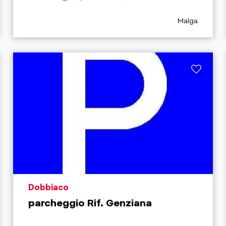
y_prefix
aria.poi_cate
Malga
aria.poi_location_prefix
Dobbiaco
parcheggio Rif. Genziana