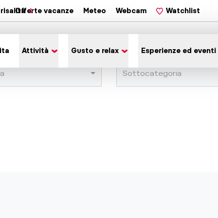
risalita
Offerte vacanze
Meteo
Webcam
Watchlist
ita
Attività
Gusto e relax
Esperienze ed eventi
ia
Sottocategoria