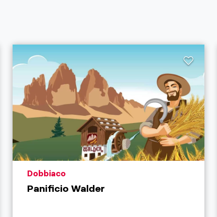
aria.poi_location_prefix
Dobbiaco
Panificio Walder