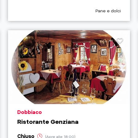
aria.poi_category_p
Pane e dolci
aria.poi_location_prefix
Dobbiaco
Ristorante Genziana
Chiuso
(Apre alle 18:00)