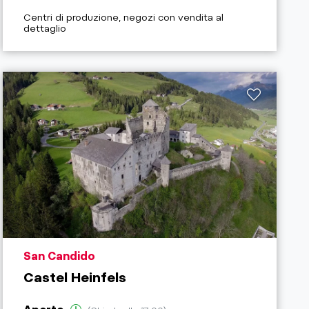
aria.poi_category_prefix
Centri di produzione, negozi con vendita al
gory_prefix
dettaglio
aria.poi_location_prefix
San Candido
Castel Heinfels