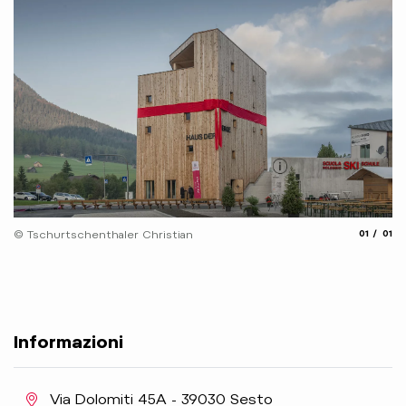
aria.slide
aria.
© Tschurtschenthaler Christian
01
01
Informazioni
aria.location:
Via Dolomiti 45A - 39030 Sesto