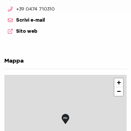
aria.phone:
+39 0474 710310
Scrivi e-mail
aria.website:
Sito web
Mappa
+
−