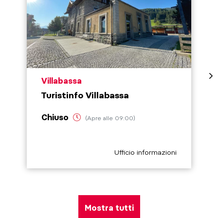
aria.poi_location_prefix
Villabassa
Turistinfo Villabassa
Chiuso
(Apre alle 09:00)
aria.poi_category_prefix
Ufficio informazioni
Mostra tutti