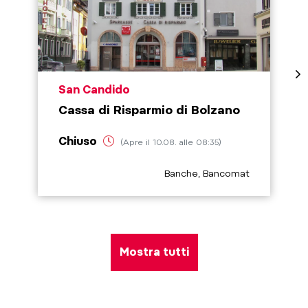
aria.poi_location_prefix
San Candido
Cassa di Risparmio di Bolzano
Chiuso
(Apre il 10.08. alle 08:35)
aria.poi_category_prefix
Banche, Bancomat
Mostra tutti