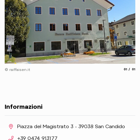
aria.slide
aria.
© raiffaisen.it
01
01
Informazioni
aria.location:
Piazza del Magistrato 3 - 39038 San Candido
aria.phone:
+39 0474 913177