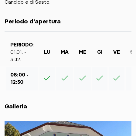
Candido e di Sesto.
Periodo d'apertura
PERIODO
:
01.01. -
LU
MA
ME
GI
VE
S
31.12.
08:00 -
12:30
Galleria