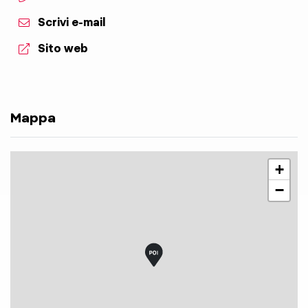
Scrivi e-mail
aria.website:
Sito web
Mappa
+
−