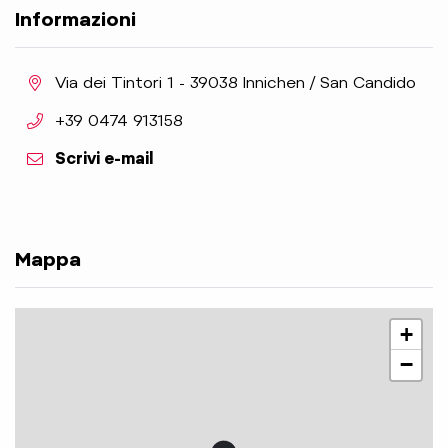
Informazioni
aria.location:
Via dei Tintori 1 - 39038 Innichen / San Candido
aria.phone:
+39 0474 913158
Scrivi e-mail
Mappa
+
−