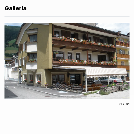
Galleria
aria.slide
aria.
01
01