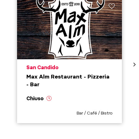
aria.poi_location_prefix
San Candido
Max Alm Restaurant - Pizzeria
- Bar
Chiuso
aria.poi_category_prefix
Bar / Café / Bistro