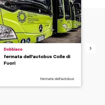
aria.poi_location_prefix
aria.
Dobbiaco
Sest
fermata dell'autobus Colle di
Fer
Fuori
Par
aria.poi_category_prefix
Fermate dell'autobus