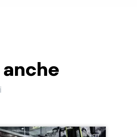
i anche
i