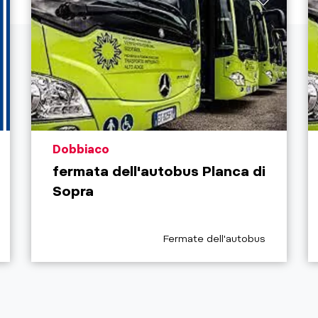
aria.poi_location_prefix
Dobbiaco
fermata dell'autobus Planca di
Sopra
x
aria.poi_category_prefix
Fermate dell'autobus