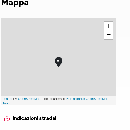
Mappa
+
−
Leaflet
| ©
OpenStreetMap
, Tiles courtesy of
Humanitarian OpenStreetMap
Team
Indicazioni stradali
indicator.prefix
lide_indicator.of