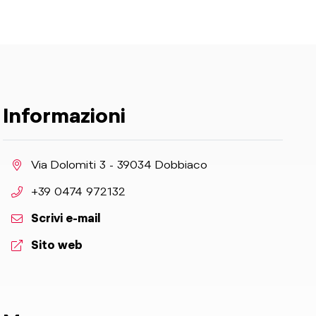
Informazioni
aria.location:
Via Dolomiti 3 - 39034 Dobbiaco
aria.phone:
+39 0474 972132
Scrivi e-mail
aria.website:
Sito web