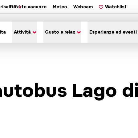
risalita
Offerte vacanze
Meteo
Webcam
Watchlist
ita
Attività
Gusto e relax
Esperienze ed eventi
autobus Lago d