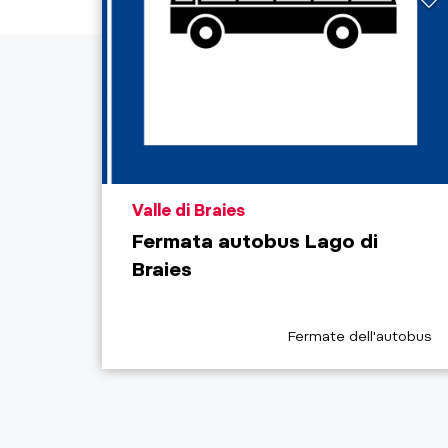
aria.poi_location_prefix
Valle di Braies
Fermata autobus Lago di
Braies
aria.poi_category_prefi
Fermate dell'autobus