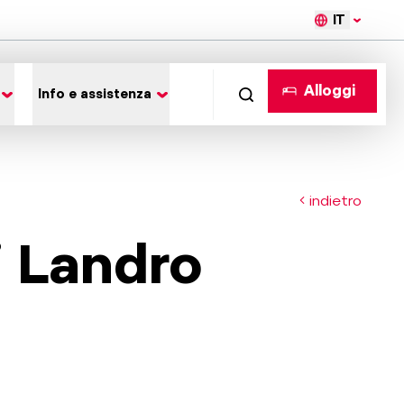
IT
Alloggi
Info e assistenza
indietro
i Landro