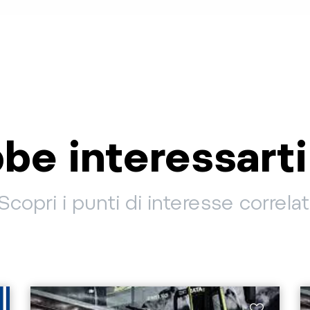
be interessart
Scopri i punti di interesse correlat