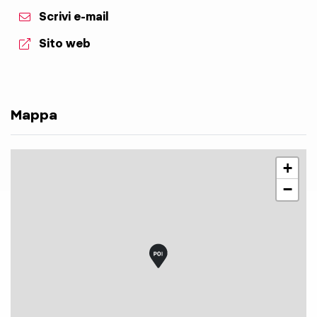
Scrivi e-mail
aria.website:
Sito web
Mappa
+
−