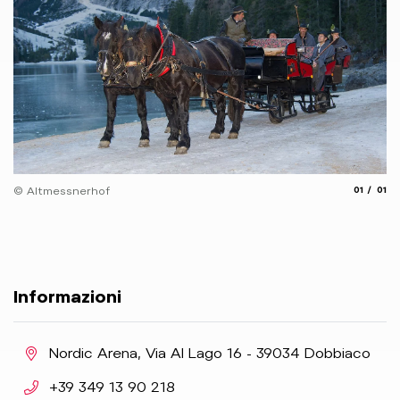
aria.slide
aria.
© Altmessnerhof
01
01
Informazioni
aria.location:
Nordic Arena, Via Al Lago 16 - 39034 Dobbiaco
aria.phone:
+39 349 13 90 218