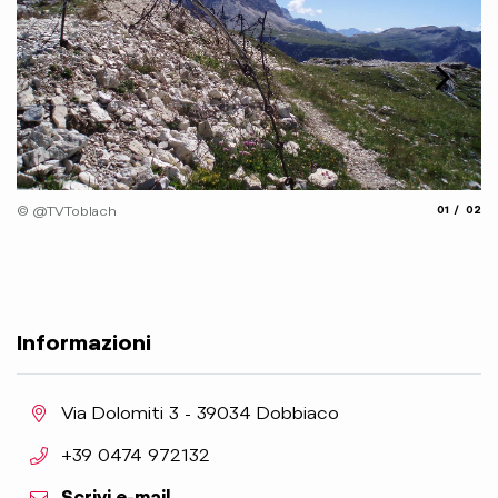
© 
aria.slide_
aria.
© @TVToblach
01
02
Informazioni
aria.location:
Via Dolomiti 3 - 39034 Dobbiaco
aria.phone:
+39 0474 972132
Scrivi e-mail