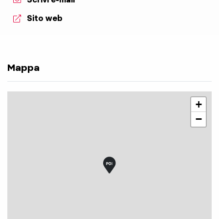
aria.website:
Sito web
Mappa
+
−