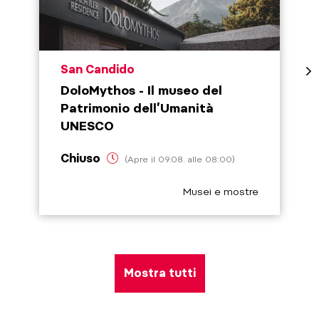
aria.poi_location_prefix
San Candido
DoloMythos - Il museo del
Patrimonio dell’Umanità
UNESCO
Chiuso
(Apre il 09.08. alle 08:00)
aria.poi_category_prefix
Musei e mostre
Mostra tutti