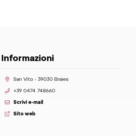
Informazioni
aria.location:
San Vito - 39030 Braies
aria.phone:
+39 0474 748660
Scrivi e-mail
aria.website:
Sito web