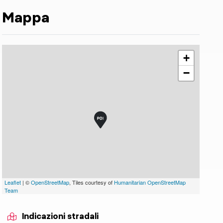
Mappa
+
−
Leaflet
| ©
OpenStreetMap
, Tiles courtesy of
Humanitarian OpenStreetMap
Team
Indicazioni stradali