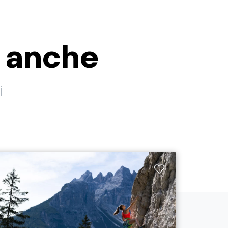
i anche
i