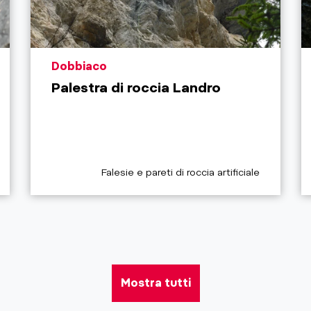
aria.poi_location_prefix
Dobbiaco
Palestra di roccia Landro
aria.poi_category_prefix
Falesie e pareti di roccia artificiale
Mostra tutti