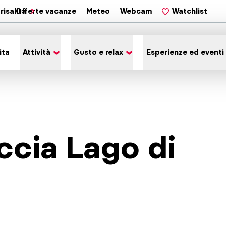
risalita
Offerte vacanze
Meteo
Webcam
Watchlist
ita
Attività
Gusto e relax
Esperienze ed eventi
occia Lago di