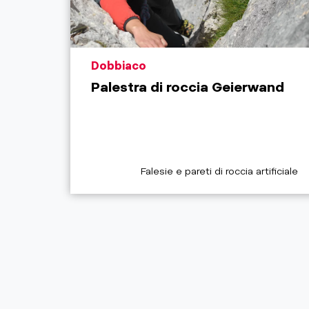
aria.poi_location_prefix
Dobbiaco
Palestra di roccia Geierwand
aria.poi_category_prefix
Falesie e pareti di roccia artificiale