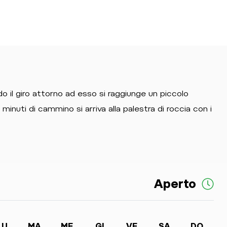
do il giro attorno ad esso si raggiunge un piccolo
minuti di cammino si arriva alla palestra di roccia con i
Aperto
LU
MA
ME
GI
VE
SA
DO