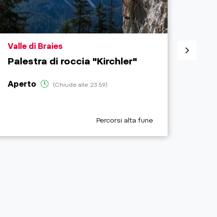
aria.poi_location_prefix
aria.
Valle di Braies
Valle
Palestra di roccia "Kirchler"
Pale
Piaz
Aperto
(Chiude alle 23:59)
Aper
aria.poi_category_prefix
Percorsi alta fune