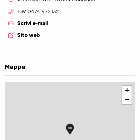
aria.phone:
+39 0474 972132
Scrivi e-mail
aria.website:
Sito web
Mappa
+
−