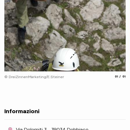
aria.slide
aria.
© DreiZinnenMarketing/E.Steiner
01
01
Informazioni
aria.location:
Via Dolomiti 3 - 39034 Dobbiaco