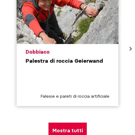
aria.poi_location_prefix
Dobbiaco
Palestra di roccia Geierwand
aria.poi_category_prefix
Falesie e pareti di roccia artificiale
Mostra tutti