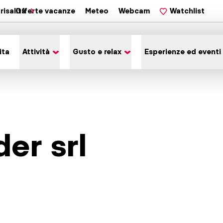
risalita
Offerte vacanze
Meteo
Webcam
Watchlist
ita
Attività
Gusto e relax
Esperienze ed eventi
der srl