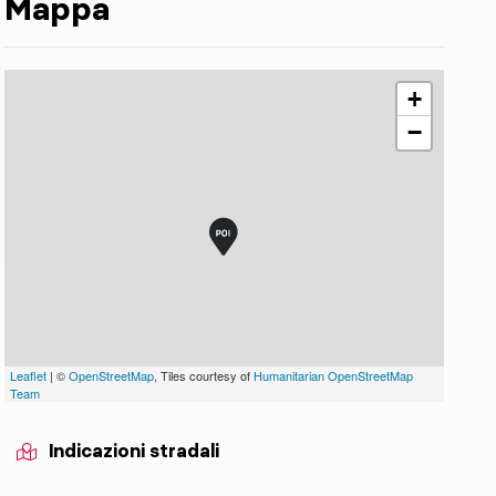
Mappa
+
−
Leaflet
| ©
OpenStreetMap
, Tiles courtesy of
Humanitarian OpenStreetMap
Team
Indicazioni stradali