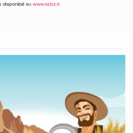
 disponibili su
www.sii.bz.it
.