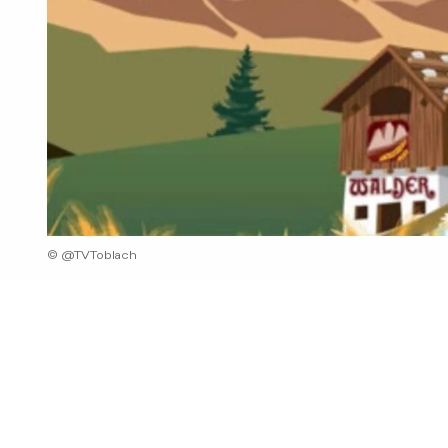
© @TVToblach