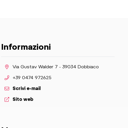
Informazioni
aria.location:
Via Gustav Walder 7 - 39034 Dobbiaco
aria.phone:
+39 0474 972625
Scrivi e-mail
aria.website:
Sito web