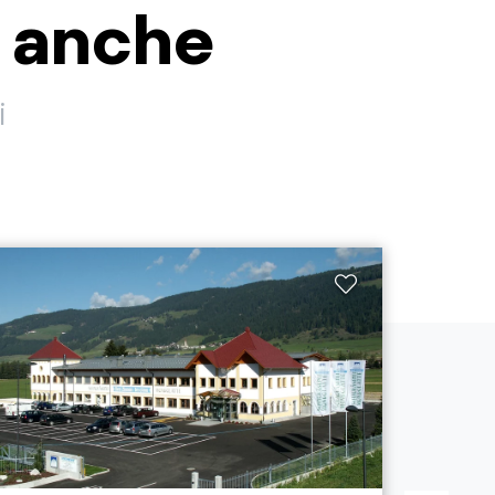
i anche
i