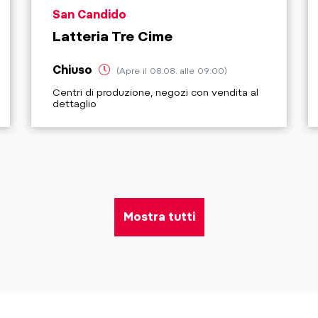
aria.poi_location_prefix
San Candido
Latteria Tre Cime
Chiuso
(Apre il 08.08. alle 09:00)
aria.poi_category_prefix
Centri di produzione, negozi con vendita al
dettaglio
Mostra tutti