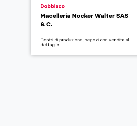
aria.poi_location_prefix
Dobbiaco
Macelleria Nocker Walter SAS
& C.
aria.poi_category_prefix
Centri di produzione, negozi con vendita al
dettaglio