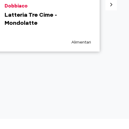
aria.poi_location_prefix
aria.
Dobbiaco
Valle
Latteria Tre Cime -
Case
Mondolatte
Chiu
aria.poi_category_prefix
Alimentari