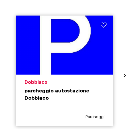
aria.poi_location_prefix
Dobbiaco
parcheggio autostazione
Dobbiaco
aria.poi_category_pre
Parcheggi