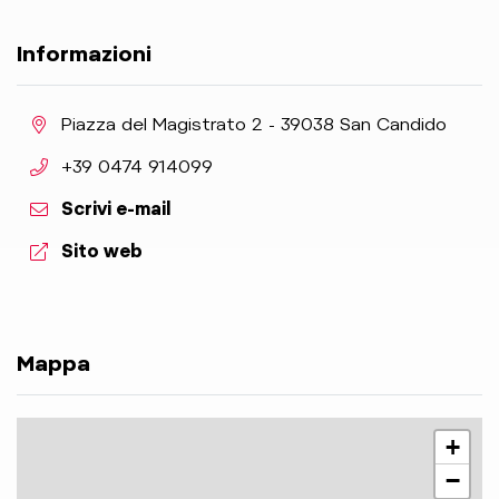
Informazioni
aria.location:
Piazza del Magistrato 2 - 39038 San Candido
aria.phone:
+39 0474 914099
Scrivi e-mail
aria.website:
Sito web
Mappa
+
−