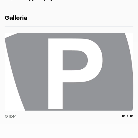
Galleria
aria.slide
aria.
© IDM
01
01