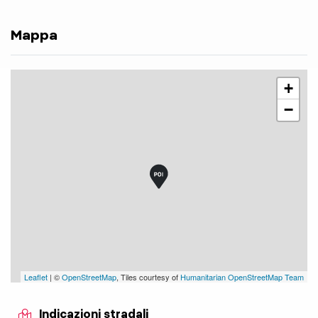
Mappa
+
−
Leaflet
| ©
OpenStreetMap
, Tiles courtesy of
Humanitarian OpenStreetMap Team
Indicazioni stradali