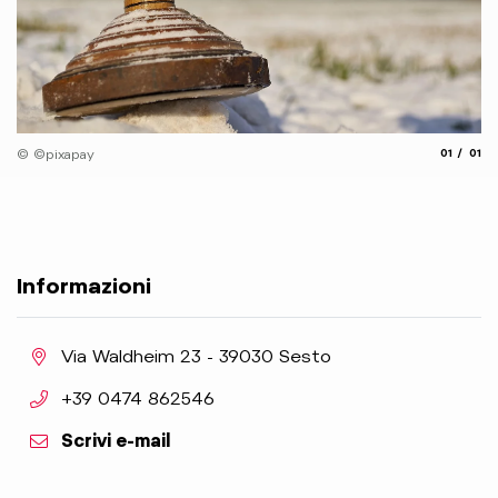
aria.slide
aria.
© ©pixapay
01
01
Informazioni
aria.location:
Via Waldheim 23 - 39030 Sesto
aria.phone:
+39 0474 862546
Scrivi e-mail