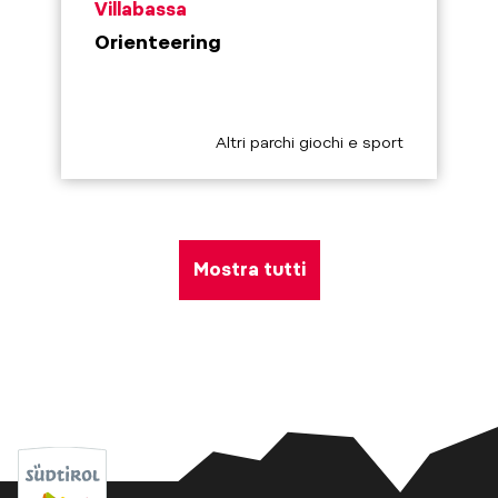
aria.poi_location_prefix
Villabassa
Orienteering
aria.poi_category_prefix
Altri parchi giochi e sport
Mostra tutti