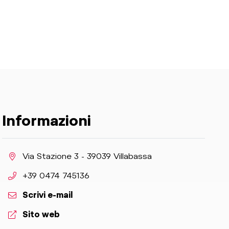
Informazioni
aria.location:
Via Stazione 3 - 39039 Villabassa
aria.phone:
+39 0474 745136
Scrivi e-mail
aria.website:
Sito web