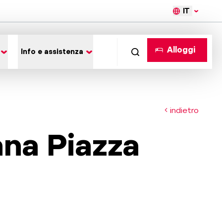
IT
Alloggi
Info e assistenza
indietro
ana Piazza