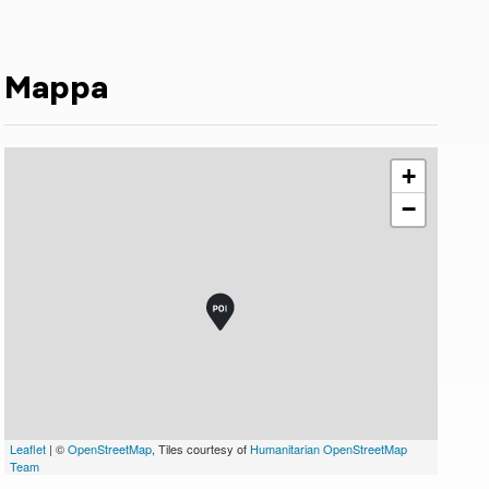
Mappa
+
−
Leaflet
| ©
OpenStreetMap
, Tiles courtesy of
Humanitarian OpenStreetMap
Team