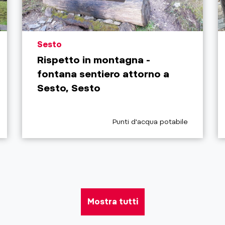
aria.poi_location_prefix
Sesto
Rispetto in montagna -
fontana sentiero attorno a
Sesto, Sesto
aria.poi_category_prefix
Punti d'acqua potabile
Mostra tutti