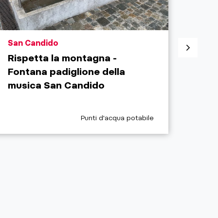
aria.poi_location_prefix
aria.
San Candido
Villa
Rispetta la montagna -
Risp
Fontana padiglione della
Fon
musica San Candido
aria.poi_category_prefix
Punti d'acqua potabile