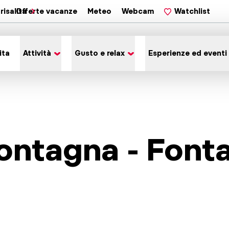
risalita
Offerte vacanze
Meteo
Webcam
Watchlist
ita
Attività
Gusto e relax
Esperienze ed eventi
ontagna - Font