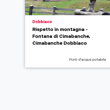
aria.poi_location_prefix
Dobbiaco
Rispetto in montagna -
Fontana di Cimabanche,
Cimabanche Dobbiaco
aria.poi_category_prefix
Punti d'acqua potabile