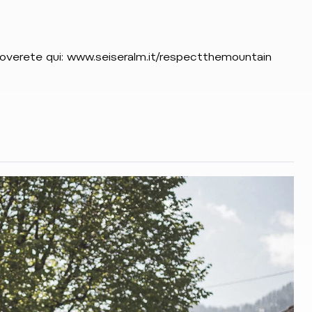
roverete qui: www.seiseralm.it/respectthemountain