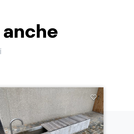
i anche
i