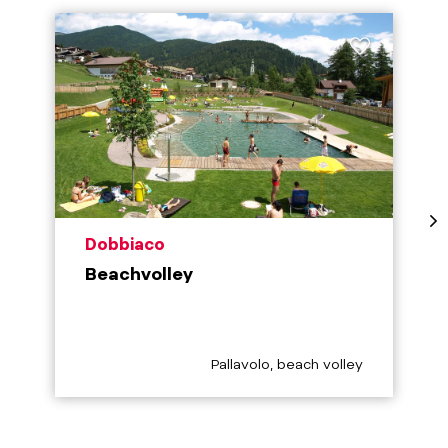
aria.poi_location_prefix
Dobbiaco
Beachvolley
aria.poi_category_prefix
Pallavolo, beach volley