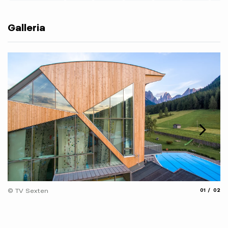
Galleria
© 
aria.slide_
aria.
© TV Sexten
01
02