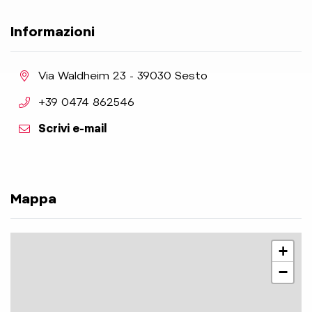
Informazioni
aria.location:
Via Waldheim 23 - 39030 Sesto
aria.phone:
+39 0474 862546
Scrivi e-mail
Mappa
+
−