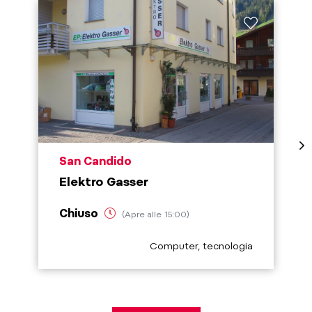
aria.poi_location_prefix
San Candido
Elektro Gasser
Chiuso
(Apre alle 15:00)
aria.poi_category_prefix
Computer, tecnologia