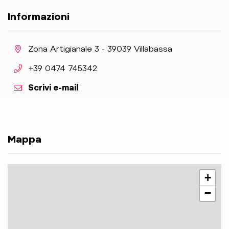
Informazioni
aria.location:
Zona Artigianale 3 - 39039 Villabassa
aria.phone:
+39 0474 745342
Scrivi e-mail
Mappa
+
−