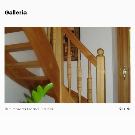
Galleria
aria.slide
aria.
© Zimmerei Florian Gruber
01
01