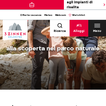
agli impianti di
risalita
Offerte vacanze
Meteo
Webcam
Watchlist
Ricerca
Alloggi
Menu
alla scoperta nel parco naturale