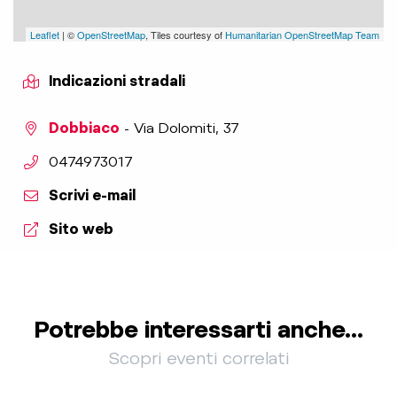
Leaflet
| ©
OpenStreetMap
, Tiles courtesy of
Humanitarian OpenStreetMap Team
Indicazioni stradali
Dobbiaco
- Via Dolomiti, 37
aria.phone:
0474973017
Scrivi e-mail
Sito web
Potrebbe interessarti anche...
Scopri eventi correlati