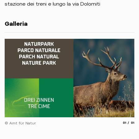
stazione dei treni e lungo la via Dolomiti
Galleria
aria.slide
aria.
© Amt für Natur
01
01