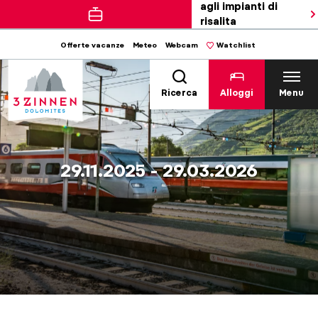
agli impianti di
risalita
Offerte vacanze
Meteo
Webcam
Watchlist
Ricerca
Alloggi
Menu
29.11.2025 - 29.03.2026