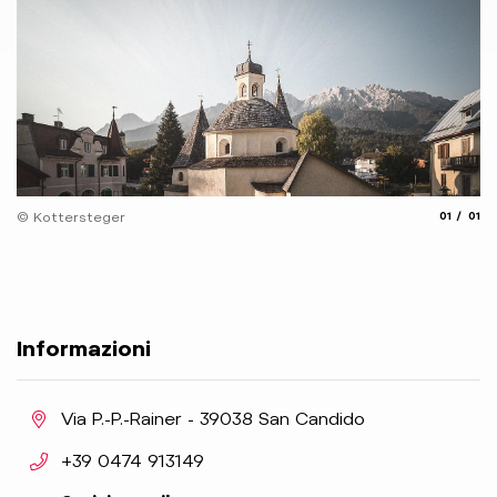
aria.slide
aria.
© Kottersteger
01
01
Informazioni
aria.location:
Via P.-P.-Rainer - 39038 San Candido
aria.phone:
+39 0474 913149