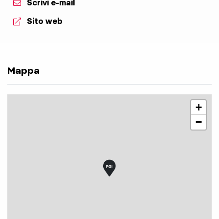
Scrivi e-mail
aria.website:
Sito web
Mappa
+
−