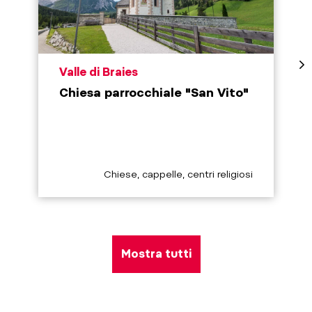
aria.poi_location_prefix
Valle di Braies
Chiesa parrocchiale "San Vito"
aria.poi_category_prefix
Chiese, cappelle, centri religiosi
Mostra tutti