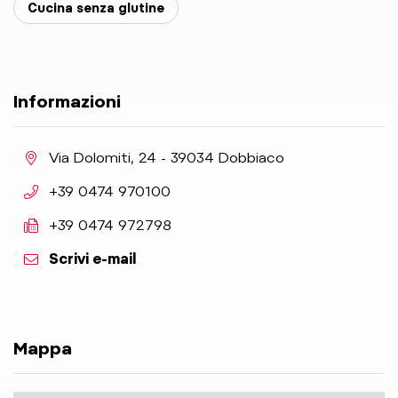
Cucina senza glutine
Informazioni
aria.location:
Via Dolomiti, 24 - 39034 Dobbiaco
aria.phone:
+39 0474 970100
aria.fax:
+39 0474 972798
Scrivi e-mail
Mappa