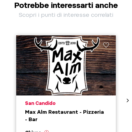
Potrebbe interessarti anche
Scopri i punti di interesse correlati
aria.poi_location_prefix
San Candido
Max Alm Restaurant - Pizzeria
- Bar