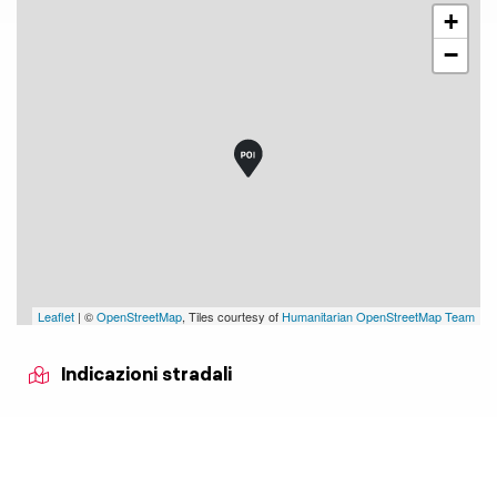
+
−
Leaflet
| ©
OpenStreetMap
, Tiles courtesy of
Humanitarian OpenStreetMap Team
Indicazioni stradali