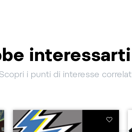
be interessart
Scopri i punti di interesse correlat