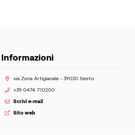
Informazioni
aria.location:
via Zona Artigianale - 39030 Sesto
aria.phone:
+39 0474 710200
Scrivi e-mail
aria.website:
Sito web