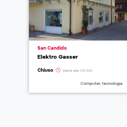
aria.poi_location_prefix
San Candido
Elektro Gasser
Chiuso
(Apre alle 09:00)
aria.poi_category_prefi
Computer, tecnologia