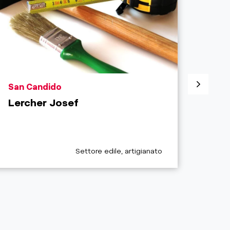
aria.poi_location_prefix
aria.
San Candido
Sest
Lercher Josef
Plas
Chiu
aria.poi_category_prefix
Settore edile, artigianato