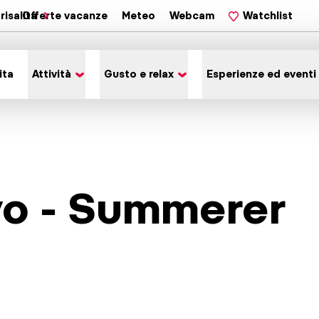
risalita
Offerte vacanze
Meteo
Webcam
Watchlist
ita
Attività
Gusto e relax
Esperienze ed eventi
avo - Summerer