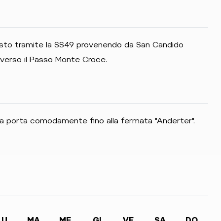
 Sesto tramite la SS49 provenendo da San Candido
verso il Passo Monte Croce.
a porta comodamente fino alla fermata "Anderter".
LU
MA
ME
GI
VE
SA
DO