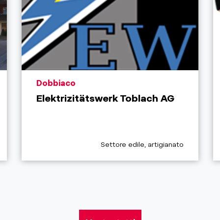
aria.poi_location_prefix
Dobbiaco
Elektrizitätswerk Toblach AG
x
aria.poi_category_prefix
Settore edile, artigianato