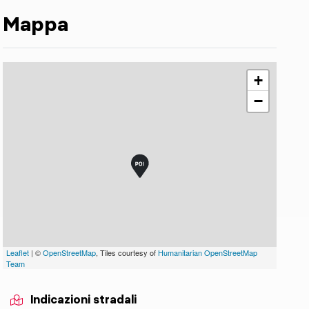
Mappa
+
−
Leaflet
| ©
OpenStreetMap
, Tiles courtesy of
Humanitarian OpenStreetMap
Team
Indicazioni stradali