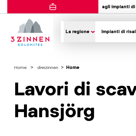
agli impianti di 
La regione
Impianti di risal
Home
dreizinnen
Home
Lavori di sc
Hansjörg