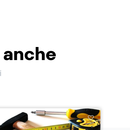
i anche
i