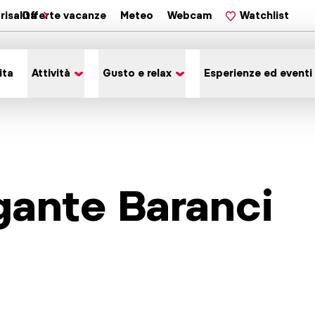
risalita
Offerte vacanze
Meteo
Webcam
Watchlist
ita
Attività
Gusto e relax
Esperienze ed eventi
gante Baranci