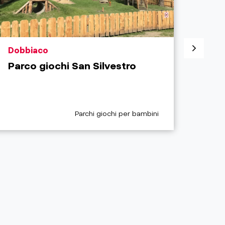
aria.poi_location_prefix
aria.
Dobbiaco
Sest
Parco giochi San Silvestro
Parc
aria.poi_category_prefix
Parchi giochi per bambini