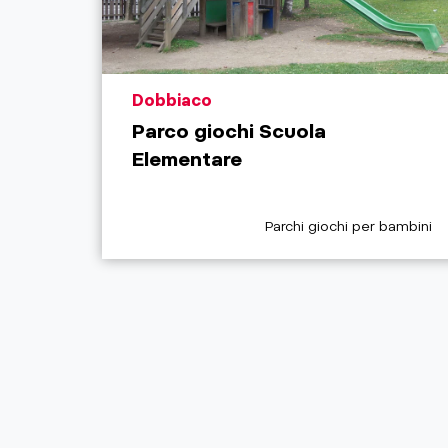
aria.poi_location_prefix
Dobbiaco
Parco giochi Scuola
Elementare
aria.poi_category_prefix
Parchi giochi per bambini