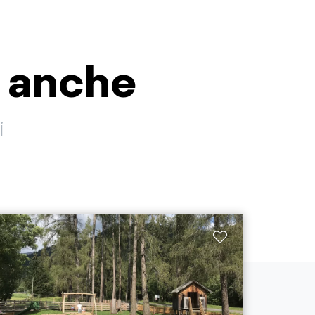
i anche
i