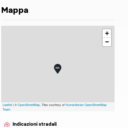
Mappa
+
−
Leaflet
| ©
OpenStreetMap
, Tiles courtesy of
Humanitarian OpenStreetMap
Team
Indicazioni stradali