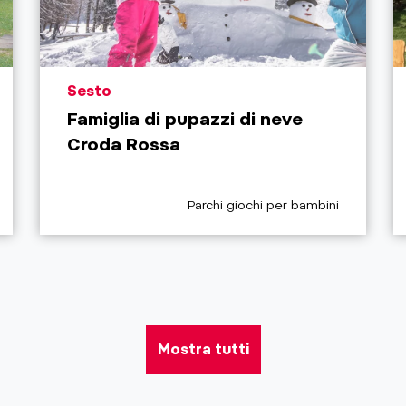
aria.poi_location_prefix
Sesto
Famiglia di pupazzi di neve
Croda Rossa
aria.poi_category_prefix
Parchi giochi per bambini
Mostra tutti