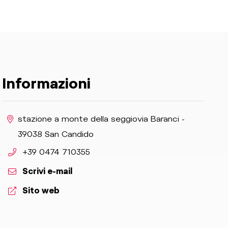
Informazioni
aria.location:
stazione a monte della seggiovia Baranci -
39038 San Candido
aria.phone:
+39 0474 710355
Scrivi e-mail
aria.website:
Sito web