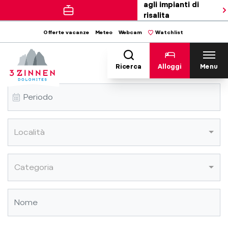
agli impianti di
risalita
Offerte vacanze
Meteo
Webcam
Watchlist
Errore
Ricerca
Alloggi
Menu
Località
Categoria